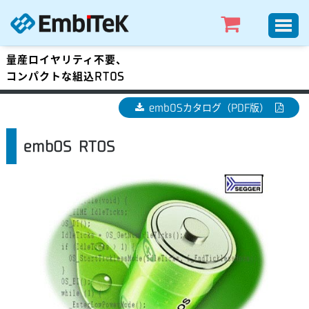
量産ロイヤリティ不要、
コンパクトな組込RTOS
embOSカタログ（PDF版）
embOS RTOS