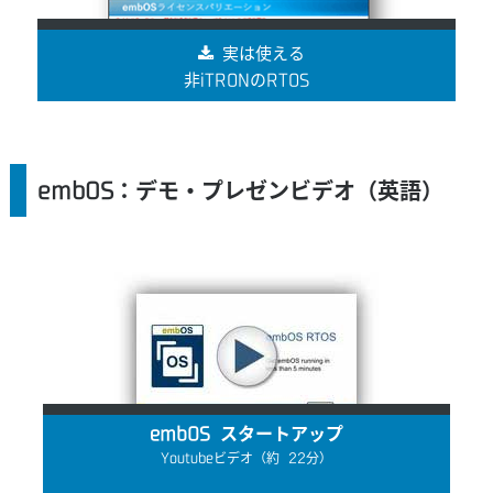
実は使える
非iTRONのRTOS
embOS：デモ・プレゼンビデオ（英語）
embOS スタートアップ
Youtubeビデオ（約 22分）